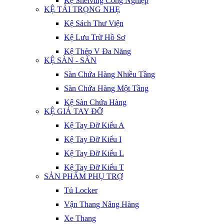
Kệ Shelving Công Nghiệp
KỆ TẢI TRỌNG NHẸ
Kệ Sách Thư Viện
Kệ Lưu Trữ Hồ Sơ
Kệ Thép V Đa Năng
KỆ SÀN - SÀN
Sàn Chứa Hàng Nhiều Tầng
Sàn Chứa Hàng Một Tầng
Kệ Sàn Chứa Hàng
KỆ GIÁ TAY ĐỠ
Kệ Tay Đỡ Kiểu A
Kệ Tay Đỡ Kiểu I
Kệ Tay Đỡ Kiểu L
Kệ Tay Đỡ Kiểu T
SẢN PHẨM PHỤ TRỢ
Tủ Locker
Vận Thang Nâng Hàng
Xe Thang