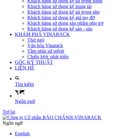
Khách hàng sử dụng kệ tải trọng nặng
Khách hàng sử dụng kệ trung tải
Khách hàng sử dụng kệ tải trọng nhẹ
Khách hàng sử dụng kệ giá tay đỡ
Khách hàng sử dụng sản phẩm phụ trợ
Khách hàng sử dụng kệ sàn - sàn
KHÁM PHÁ VINARACK
Thư ngỏ
Văn hóa Vinarack
Tầm nhìn sứ mệnh
Chiến lược phát triển
GÓC KỸ THUẬT
LIÊN HỆ
Tìm kiếm
Ngôn ngữ
Trở lại
Ngôn ngữ
English