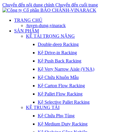
Chuyển đến nội dung chính
Chuyển đến cuối trang
TRANG CHỦ
/tuyen-dung-vinarack
SẢN PHẨM
KỆ TẢI TRỌNG NẶNG
Double-deep Racking
Kệ Drive-in Racking
Kệ Push Back Racking
Kệ Very Narrow Aisle (VNA)
Kệ Chứa Khuôn Mẫu
Kệ Carton Flow Racking
Kệ Pallet Flow Racking
Kệ Selective Pallet Racking
KỆ TRUNG TẢI
Kệ Chứa Phụ Tùng
Kệ Medium Duty Racking