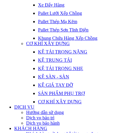
Xe Đẩy Hàng
Pallet Lưới Xếp Chồng
Pallet Thép Mạ Kẽm
Pallet Thép Sơn Tĩnh Điện
Khung Chứa Hàng Xếp Chồng
CƠ KHÍ XÂY DỰNG
KỆ TẢI TRỌNG NẶNG
KỆ TRUNG TẢI
KỆ TẢI TRỌNG NHẸ
KỆ SÀN - SÀN
KỆ GIÁ TAY ĐỠ
SẢN PHẨM PHỤ TRỢ
CƠ KHÍ XÂY DỰNG
DỊCH VỤ
Hướng dẫn sử dụng
Dịch vụ bảo trì
Dịch vụ bảo hành
KHÁCH HÀNG