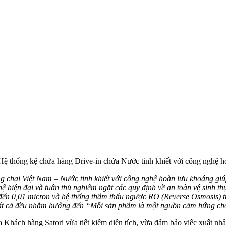
Hệ thống kệ chứa hàng Drive-in chứa Nước tinh khiết với công nghệ 
 chai Việt Nam – Nước tinh khiết với công nghệ hoàn lưu khoáng giúp
ệ hiện đại và tuân thủ nghiêm ngặt các quy định về an toàn vệ sinh 
 đến 0,01 micron và hệ thống thẩm thấu ngược RO (Reverse Osmosis) t
. Tất cả đều nhằm hướng đến “Mỗi sản phẩm là một nguồn cảm hứng cho
Khách hàng Satori vừa tiết kiệm diện tích, vừa đảm bảo việc xuất nhậ