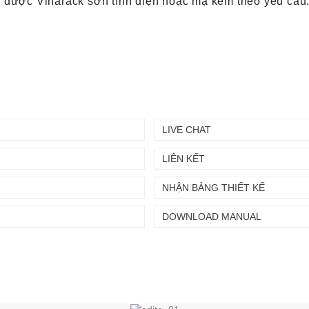
ùng được Vinarack sơn tĩnh điện hoặc mạ kẽm theo yêu cầu
LIVE CHAT
LIÊN KẾT
Chuyển
Chuyển
NHẬN BẢNG THIẾT KẾ
đến nội
đến
dung
cuối
chính
trang
DOWNLOAD MANUAL