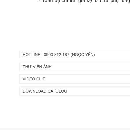
- Toàn bộ chi tiết giá kệ lưu trữ phụ t
HOTLINE : 0903 812 187 (NGỌC YẾN)
THƯ VIỆN ẢNH
VIDEO CLIP
DOWNLOAD CATOLOG