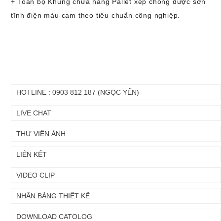
+ Toàn bộ Khung chứa hàng Pallet xếp chồng được sơn
tĩnh điện màu cam theo tiêu chuẩn công nghiệp.
HOTLINE : 0903 812 187 (NGỌC YẾN)
LIVE CHAT
THƯ VIỆN ẢNH
Chuyển
Chuyển
LIÊN KẾT
đến nội
đến
dung
cuối
chính
trang
VIDEO CLIP
NHẬN BẢNG THIẾT KẾ
DOWNLOAD CATOLOG