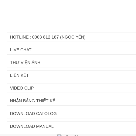
HOTLINE : 0903 812 187 (NGỌC YẾN)
LIVE CHAT
THƯ VIỆN ẢNH
LIÊN KẾT
Chuyển
Chuyển
đến nội
đến
VIDEO CLIP
dung
cuối
chính
trang
NHẬN BẢNG THIẾT KẾ
DOWNLOAD CATOLOG
DOWNLOAD MANUAL