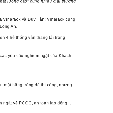
hất lượng cao” cùng nhiều giải thưởng
ủa Vinarack và Duy Tân; Vinarack cung
Long An.
đến 4 hệ thống vận thang tải trọng
ả các yêu cầu nghiêm ngặt của Khách
òn mặt bằng trống để thi công, nhưng
êm ngặt về PCCC, an toàn lao động...