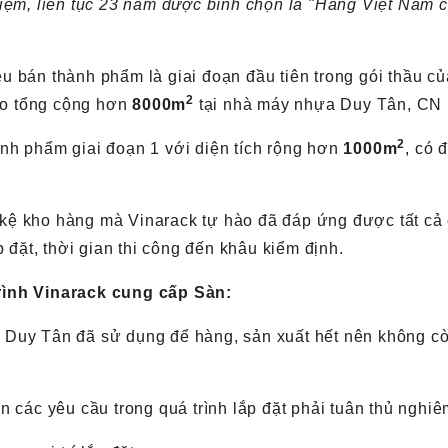
iệm, liên tục 23 năm được bình chọn là "Hàng Việt Nam c
 bán thành phẩm là giai đoạn đầu tiên trong gói thầu c
2
kho tổng cộng hơn
8
000m
tại nhà máy nhựa Duy Tân, CN 
2
nh phẩm giai đoạn 1 với diện tích rộng hơn
1000m
, có 
àn kệ kho hàng mà Vinarack tự hào đã đáp ứng được tất c
 đặt, thời gian thi công đến khâu kiểm định.
rình Vinarack cung cấp Sàn:
Cty Duy Tân đã sử dụng để hàng, sản xuất hết nên không c
 các yêu cầu trong quá trình lắp đặt phải tuân thủ nghi