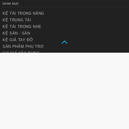
chính
trang
DANH MỤC
KỆ TẢI TRỌNG NẶNG
KỆ TRUNG TẢI
KỆ TẢI TRỌNG NHẸ
KỆ SÀN - SÀN
KỆ GIÁ TAY ĐỠ
SẢN PHẨM PHỤ TRỢ
CƠ KHÍ XÂY DỰNG
VỀ CHÚNG TÔI
Thư ngỏ
Văn hóa Vinarack
Tầm nhìn sứ mệnh
Chiến lược phát triển
DỊCH VỤ
Hướng dẫn sử dụng
Dịch vụ bảo trì