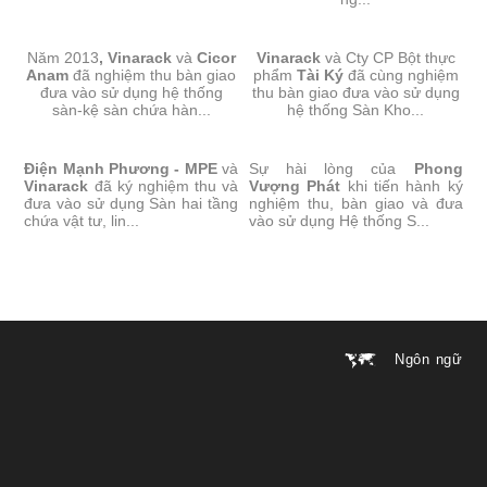
SÀN-KỆ SÀN CHỨA HÀNG -
SÀN CHỨA HÀNG-TÀI KÝ
Năm 2013
CICOR ANAM
, Vinarack
và
Cicor
Vinarack
và Cty CP Bột thực
Anam
đã nghiệm thu bàn giao
phẩm
Tài Ký
đã cùng nghiệm
đưa vào sử dụng hệ thống
thu bàn giao đưa vào sử dụng
sàn-kệ sàn chứa hàn...
hệ thống Sàn Kho...
SÀN CHỨA HÀNG NHIỀU
SÀN CHỨA HÀNG MỘT TẦNG-
Điện Mạnh Phương - MPE
TẦNG-ĐIỆN MẠNH PHƯƠNG
và
Sự hài lòng của
PHONG VƯỢNG PHÁT
Phong
Vinarack
đã ký nghiệm thu và
Vượng Phát
khi tiến hành ký
đưa vào sử dụng Sàn hai tầng
nghiệm thu, bàn giao và đưa
chứa vật tư, lin...
vào sử dụng Hệ thống S...
Ngôn ngữ
Chuyển
Chuyển
đến nội
đến
dung
cuối