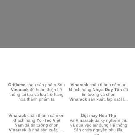
SÀN CHỨA HÀNG-ORIFLAME
SÀN CHỨA HÀNG-NHỰA DUY
Oriflame
chọn sản phẩm Sàn
Vinarack
chân thành cảm ơn
TÂN
Vinarack
để hoàn thiện
hệ
khách hàng
Nhựa Duy Tân
đã
thống tái tạo và lưu trữ hàng
tin tưởng và chọn
hóa thành phẩm tạ
Vinarack
sản xuất, lắp đặt H...
SÀN CHỨA HÀNG-YC TEC
SÀN CHỨA HÀNG-DỆT MAY
Vinarack
chân thành cảm ơn
VIỆT NAM
Dệt may Hòa Thọ
HÒA THỌ
Khách hàng
Yc -Tec Việt
và
Vinarack
đã ký nghiệm thu
Nam
đã tin tưởng chọn
và đưa vào sử dụng Hệ thống
Vinarack
là nhà sản xuất, l...
Sàn chứa nguyên phụ liệu
ng...