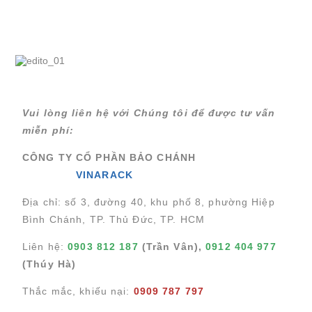
Vui lòng liên hệ với Chúng tôi để được tư vấn
miễn phí:
CÔNG TY CỔ PHẦN BẢO CHÁNH
VINARACK
Địa chỉ: số 3, đường 40, khu phố 8, phường Hiệp
Bình Chánh, TP. Thủ Đức, TP. HCM
Liên hệ:
0903 812 187
(Trần Vân),
0912 404 977
(Thúy Hà)
Chuyển
Chuyển
Thắc mắc, khiếu nại:
0909 787 797
đến nội
đến
dung
cuối