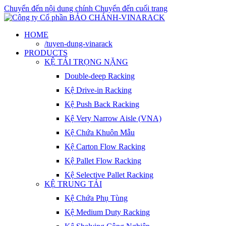
Chuyển đến nội dung chính
Chuyển đến cuối trang
HOME
/tuyen-dung-vinarack
PRODUCTS
KỆ TẢI TRỌNG NẶNG
Double-deep Racking
Kệ Drive-in Racking
Kệ Push Back Racking
Kệ Very Narrow Aisle (VNA)
Kệ Chứa Khuôn Mẫu
Kệ Carton Flow Racking
Kệ Pallet Flow Racking
Kệ Selective Pallet Racking
KỆ TRUNG TẢI
Kệ Chứa Phụ Tùng
Kệ Medium Duty Racking