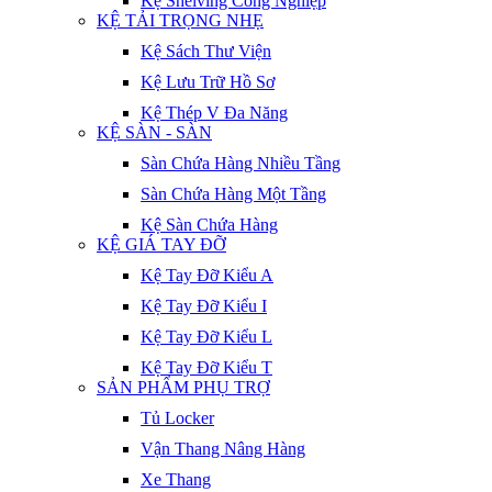
Kệ Shelving Công Nghiệp
KỆ TẢI TRỌNG NHẸ
Kệ Sách Thư Viện
Kệ Lưu Trữ Hồ Sơ
Kệ Thép V Đa Năng
KỆ SÀN - SÀN
Sàn Chứa Hàng Nhiều Tầng
Sàn Chứa Hàng Một Tầng
Kệ Sàn Chứa Hàng
KỆ GIÁ TAY ĐỠ
Kệ Tay Đỡ Kiểu A
Kệ Tay Đỡ Kiểu I
Kệ Tay Đỡ Kiểu L
Kệ Tay Đỡ Kiểu T
SẢN PHẨM PHỤ TRỢ
Tủ Locker
Vận Thang Nâng Hàng
Xe Thang