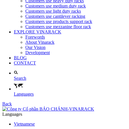
Customers use heavy duty racks
Customers use medium duty rack
Customers use light duty racks
Customers use cantilever racking
Customers use products support rack
Customers use mezzanine floor rack
EXPLORE VINARACK
Forewords
About Vinarack
Our Vision
Development
BLOG
CONTACT
Search
Languages
Back
Languages
Vietnamese